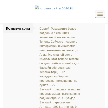
Мен
Комментарии
Сергей: Расскажите более
подробно о станциях
автономной канализации
Тополь. Сейчас о них много
информации и множество
положительных отзывов. >>
Алла: Мы с папой долго
изучали этот вопрос, в итоге
он купил себе в зимний сад и
бассейн обогреватели
Керамокварц — не
нарадуется)) Хорошо
прогревают помещение, не
сушат… >>
Василий: … варианты вполне
приемлемы для выживания в
родной стране...! С ув.дед
Василий… крестьянин
Алт.кр… г.2021… янвпрю 9…