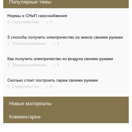
Популярные темы
Нормы и СНиП газоснабжения
Газоснабжение
0
3 способа получить электричество из земли своими руками
Электроснабжение
8
Как получить электричество из воздуха своими руками
Электроснабжение
2
Сколько стоит построить гараж своими руками
Строительство
0
7 способов экономно отопить дом электричеством
Новые материалы
Отопление
6
Комментарии
Как построить красивый дом из бруса своими руками
Как заказать проект газификации частного дома и сколько
Мастер Отлада
15 июля 2020, 13:11
0
он стоит
Сергей