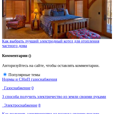
Как выбрать лучший электродный котел для отопления
частного дома
Комментарии (
)
Авторизуйтесь на сайте, чтобы оставлять комментарии.
Популярные темы
Нормы и СНиП газоснабжения
Газоснабжение
0
3 способа получить электричество из земли своими руками
Электроснабжение
8
Как получить электричество из воздуха своими руками