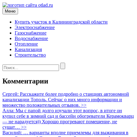
Меню
Купить участок в Калининградской области
Электроснабжение
Газоснабжение
Водоснабжение
Отопление
Канализация
Строительство
Комментарии
Сергей: Расскажите более подробно о станциях автономной
канализации Тополь. Сейчас о них много информации и
множество положительных отзывов. >>
Алла: Мы с папой долго изучали этот вопрос, в итоге он
купил себе в зимний сад и бассейн обогреватели Керамокварц
— не нарадуется)) Хорошо прогревают помещение, не
сушат… >>
Василий: … варианты вполне приемлемы для выживания в