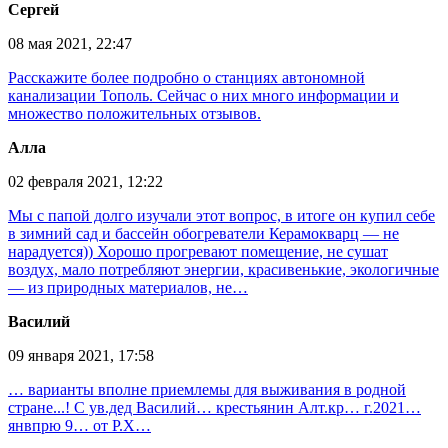
Сергей
08 мая 2021, 22:47
Расскажите более подробно о станциях автономной
канализации Тополь. Сейчас о них много информации и
множество положительных отзывов.
Алла
02 февраля 2021, 12:22
Мы с папой долго изучали этот вопрос, в итоге он купил себе
в зимний сад и бассейн обогреватели Керамокварц — не
нарадуется)) Хорошо прогревают помещение, не сушат
воздух, мало потребляют энергии, красивенькие, экологичные
— из природных материалов, не…
Василий
09 января 2021, 17:58
… варианты вполне приемлемы для выживания в родной
стране...! С ув.дед Василий… крестьянин Алт.кр… г.2021…
янвпрю 9… от Р.Х…