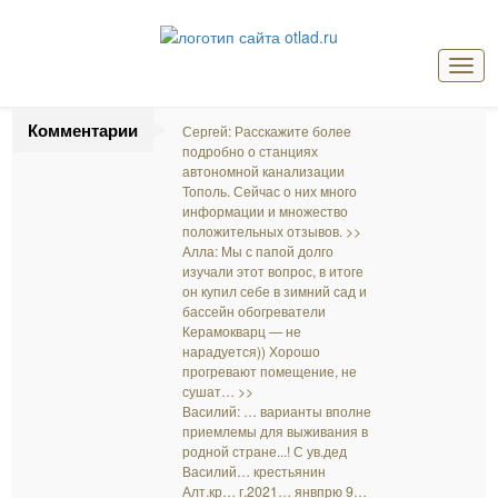
Мен
Комментарии
Сергей: Расскажите более
подробно о станциях
автономной канализации
Тополь. Сейчас о них много
информации и множество
положительных отзывов. >>
Алла: Мы с папой долго
изучали этот вопрос, в итоге
он купил себе в зимний сад и
бассейн обогреватели
Керамокварц — не
нарадуется)) Хорошо
прогревают помещение, не
сушат… >>
Василий: … варианты вполне
приемлемы для выживания в
родной стране...! С ув.дед
Василий… крестьянин
Алт.кр… г.2021… янвпрю 9…