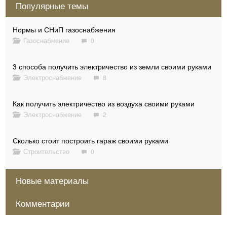
Популярные темы
Нормы и СНиП газоснабжения
Газоснабжение
0
3 способа получить электричество из земли своими руками
Электроснабжение
8
Как получить электричество из воздуха своими руками
Электроснабжение
2
Сколько стоит построить гараж своими руками
Строительство
0
7 способов экономно отопить дом электричеством
Новые материалы
Отопление
6
Комментарии
Как построить красивый дом из бруса своими руками
Как заказать проект газификации частного дома и сколько
Мастер Отлада
15 июля 2020, 13:11
0
он стоит
Сергей